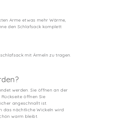
 nackten Arme etwas mehr Wärme,
 ohne den Schlafsack komplett
chlafsack mit Ärmeln zu tragen.
rden?
endet werden. Sie öffnen an der
 Rückseite öffnen Sie
cher angeschnallt ist.
h das nächtliche Wickeln wird
schön warm bleibt.