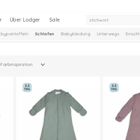
r
Über Lodger
Sale
bypantoffeln
Schlafen
Babykleidung
Unterwegs
Einsch
Neu
Ciumbelle Kollektion
Melange Collection
Taslon Col