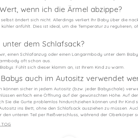
Wert, wenn ich die Ärmel abzippe?
s selbst ändert sich nicht. Allerdings verliert Ihr Baby über die
ühler anfühlt. Dies ist ideal, um die Temperatur zu regulieren,
 unter dem Schlafsack?
wir, einen Schlafanzug oder einen Langarmbody unter dem Babys
zarmbody oft schon aus.
Babys: Fühlt sich dieser klamm an, ist Ihrem Kind zu warm.
 Babys auch im Autositz verwendet we
n können sicher in jedem Autositz (bzw. jeder Babyschale) verw
hlüssen einfach eine Öffnung auf der gewünschten Höhe. Auf der
 Sie die Gurte problemlos hindurchziehen können und Ihr Kind si
 Autositz ins Bett, ohne den Schlafsack ausziehen zu müssen. Auc
ur den unteren Teil per Reißverschluss, während der Oberkörper 
3 TOG