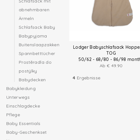
Schlafsack mit
abnehmbaren
Ärmeln
Schlafsack Baby
Babypyjama
Buitenslaapzakken
Lodger Babyschlafsack Hopper
TOG
Spannbetttücher
50/62 - 68/80 - 86/98 mont
Prostěradla do
Ab
€
49.90
postýlky
4
Ergebnisse
Babydecken
Babykleidung
Unterwegs
Einschlagdecke
Pflege
Baby Essentials
Baby-Geschenkset