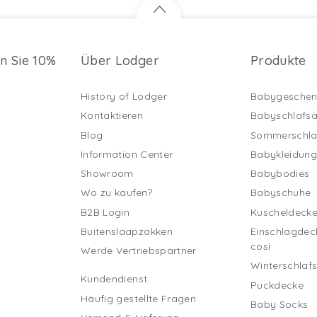
en Sie 10%
Über Lodger
Produkte
History of Lodger
Babygeschen
Kontaktieren
Babyschlafs
Blog
Sommerschla
Information Center
Babykleidun
Showroom
Babybodies
Wo zu kaufen?
Babyschuhe
B2B Login
Kuscheldeck
Buitenslaapzakken
Einschlagdec
cosi
Werde Vertriebspartner
Winterschlaf
Kundendienst
Puckdecke
Häufig gestellte Fragen
Baby Socks