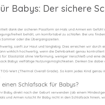
ür Babys: Der sichere Sc
mittelt dank der sicheren Passform an Hals und Armen ein Gefühl
gungsfreiheit behält, um komfortabel zu schlafen. Bei uns finde
n Sommer oder die Übergangszeiten.
hwertig, sanft zur Haut und langlebig. Dies erreichen wir durch ei
nn wirklich hochwertig, wenn die Dehnbarkeit genau kontrolliert 
t für: Elastizität ohne Verformung, weniger Verschleiß und eine d
sack Babys vielfältige Nutzungsmöglichkeiten. Denken Sie dabe
n TOG-Wert (Thermal Overall Grade). So kann jedes Kind genau
.
einen Schlafsack für Babys?
Ihr Baby direkt nach der Geburt verwenden (ab einem Mindestgew
als und Armen rutscht Ihr Baby nicht in den Schlafsack hinein, w