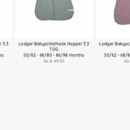
 3.3
Lodger Babyschlafsack Hopper 3.3
Lodger Babysc
TOG
hs
50/62 - 68/80 - 86/98 months
50/62 - 68/
Ab
€
49.90
A