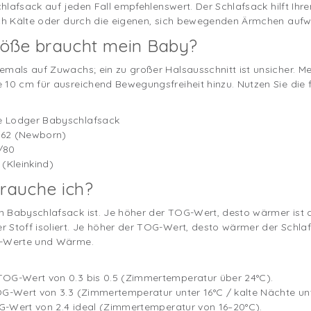
Schlafsack auf jeden Fall empfehlenswert. Der Schlafsack hilft Ih
rch Kälte oder durch die eigenen, sich bewegenden Ärmchen aufw
öße braucht mein Baby?
emals auf Zuwachs; ein zu großer Halsausschnitt ist unsicher. Me
 10 cm für ausreichend Bewegungsfreiheit hinzu. Nutzen Sie die f
e Lodger Babyschlafsack
/62 (Newborn)
/80
(Kleinkind)
rauche ich?
 Babyschlafsack ist. Je höher der TOG-Wert, desto wärmer ist d
 Stoff isoliert. Je höher der TOG-Wert, desto wärmer der Schlaf
OG-Werte und Wärme.
TOG-Wert von 0.3 bis 0.5 (Zimmertemperatur über 24°C).
OG-Wert von 3.3 (Zimmertemperatur unter 16°C / kalte Nächte unt
TOG-Wert von 2.4 ideal (Zimmertemperatur von 16–20°C).