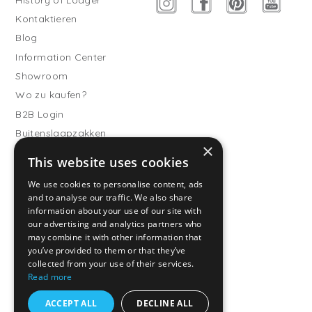
Kontaktieren
Blog
Information Center
Showroom
Wo zu kaufen?
B2B Login
Buitenslaapzakken
×
Werde Vertriebspartner
This website uses cookies
Kundendienst
We use cookies to personalise content, ads
and to analyse our traffic. We also share
Häufig gestellte Fragen
information about your use of our site with
Versand & Lieferung
our advertising and analytics partners who
Rückgabe
may combine it with other information that
you’ve provided to them or that they’ve
Zahlungsarten
collected from your use of their services.
Allgemeine
Read more
Geschäftsbedingungen
ACCEPT ALL
DECLINE ALL
Datenschutzrichtlinien