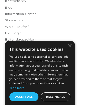
Kontaktieren
Blog
Information Center
Showroom
Wo zu kaufen?
B2B Login
Buitenslaapzakken
×
Werde Vertriebspartner
This website uses cookies
Kundendienst
We use cookies to personalise content, ads
and to analyse our traffic. We also share
Häufig gestellte Fragen
information about your use of our site with
Versand & Lieferung
our advertising and analytics partners who
Rückgabe
may combine it with other information that
you’ve provided to them or that they’ve
Zahlungsarten
collected from your use of their services.
Allgemeine
Read more
Geschäftsbedingungen
ACCEPT ALL
DECLINE ALL
Datenschutzrichtlinien