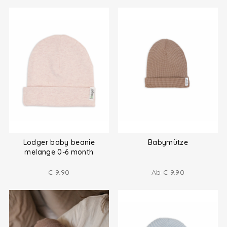
Lodger baby beanie
Babymütze
melange 0-6 month
€
9.90
Ab
€
9.90