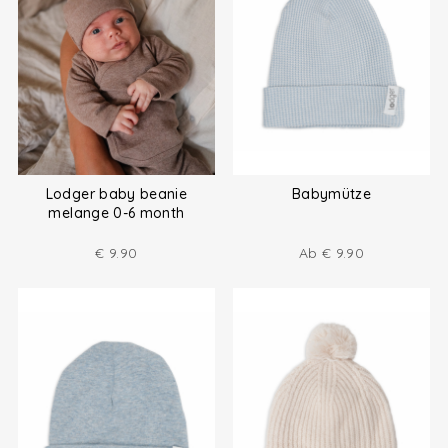
Lodger baby beanie
Babymütze
melange 0-6 month
€
9.90
Ab
€
9.90