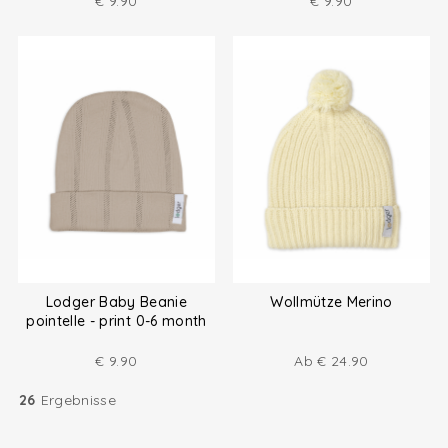
€
9.90
€
9.90
Lodger Baby Beanie
Wollmütze Merino
pointelle - print 0-6 month
€
9.90
Ab
€
24.90
26
Ergebnisse