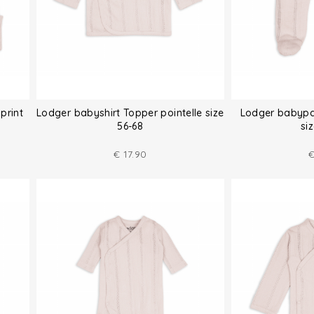
print
Lodger babyshirt Topper pointelle size
Lodger babypan
56-68
si
€
17.90