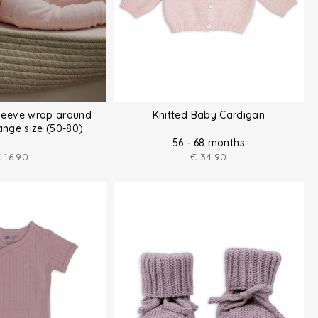
sleeve wrap around
Knitted Baby Cardigan
nge size (50-80)
56 - 68 months
€
16.90
€
34.90