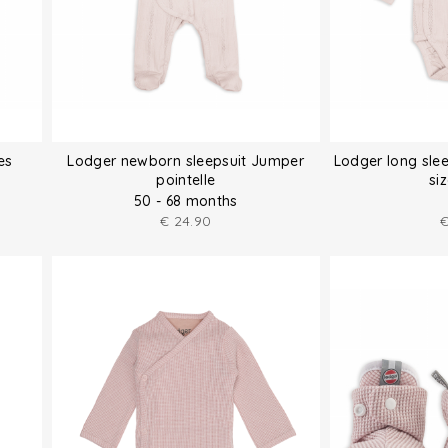
es
Lodger newborn sleepsuit Jumper
Lodger long sle
pointelle
si
50 - 68 months
€
24.90