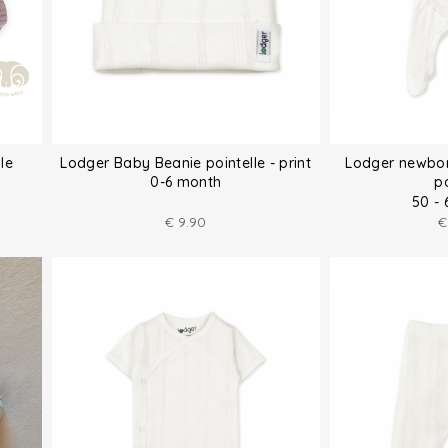
le
Lodger Baby Beanie pointelle - print
Lodger newbor
0-6 month
po
50 -
€
9.90
€