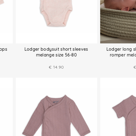
tops
Lodger bodysuit short sleeves
Lodger long 
melange size 56-80
romper mela
€
14.90