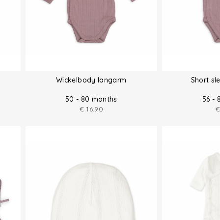
Wickelbody langarm
Short sl
50 - 80 months
56 -
€
16.90