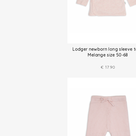
Lodger newborn long sleeve 
Melange size 50-68
€
17.90