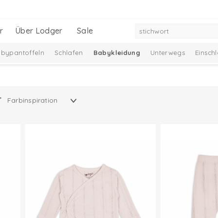
r
Über Lodger
Sale
bypantoffeln
Schlafen
Babykleidung
Unterwegs
Einsch
Neu
Ciumbelle Kollektion
Melange Collection
Taslon Col