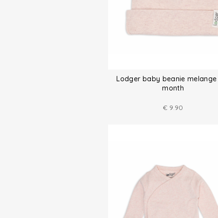
Lodger baby beanie melange
month
€
9.90