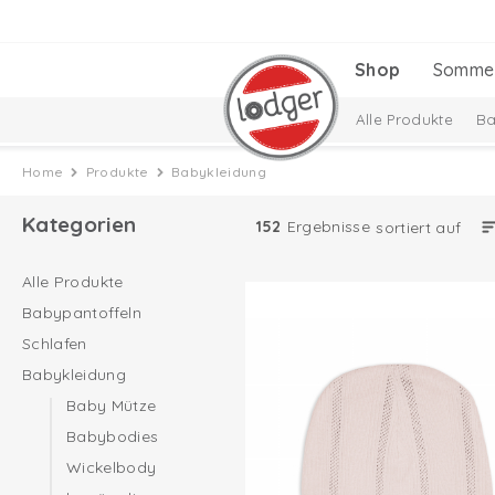
Shop
Somme
Alle Produkte
Ba
Baby-Geschenkset
Home
Produkte
Babykleidung
Kategorien
152
Ergebnisse
sortiert auf
Alle Produkte
Babypantoffeln
Schlafen
Babykleidung
Baby Mütze
Babybodies
Wickelbody