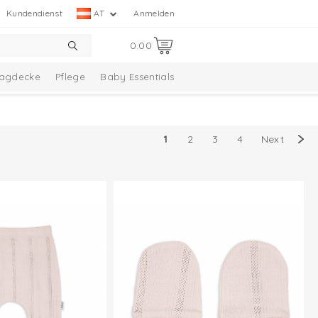
Kundendienst
AT
Anmelden
0.00
lagdecke
Pflege
Baby Essentials
lection
1
2
3
4
Next