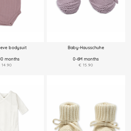
eeve bodysuit
Baby-Hausschuhe
 80 months
0-6M months
€
14.90
€
15.90