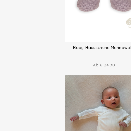
Baby-Hausschuhe Merinowol
Ab
€
24.90