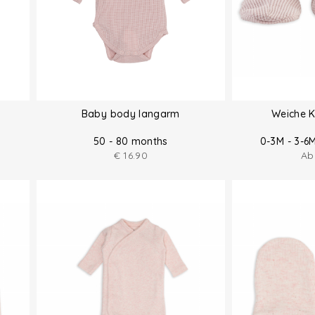
Baby body langarm
Weiche 
50 - 80 months
0-3M - 3-6
€
16.90
A