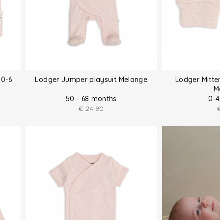
 0-6
Lodger Jumper playsuit Melange
Lodger Mitte
M
50 - 68 months
0-4
€
24.90