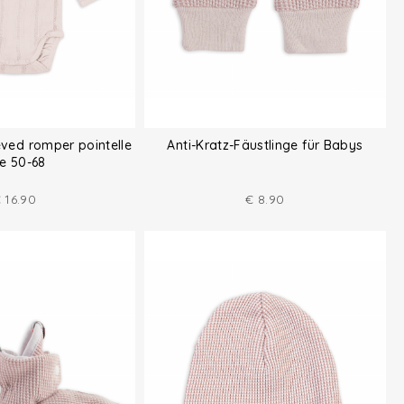
eved romper pointelle
Anti-Kratz-Fäustlinge für Babys
ze 50-68
€
16.90
€
8.90