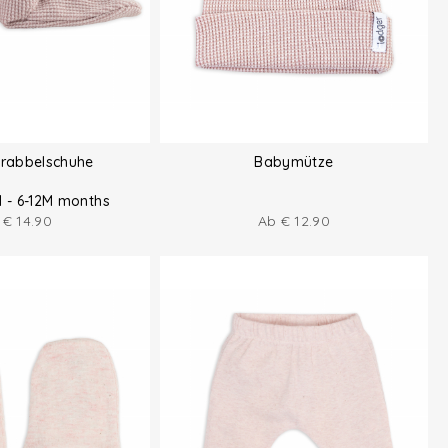
Krabbelschuhe
Babymütze
M - 6-12M months
b
€
14.90
Ab
€
12.90