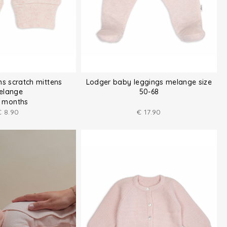
ns scratch mittens
Lodger baby leggings melange size
elange
50-68
 months
€
8.90
€
17.90