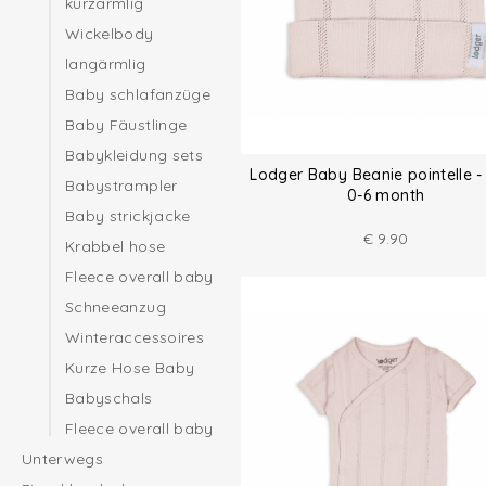
kurzärmlig
Wickelbody
langärmlig
Baby schlafanzüge
Baby Fäustlinge
Babykleidung sets
Lodger Baby Beanie pointelle - 
Babystrampler
0-6 month
Baby strickjacke
€
9.90
Krabbel hose
Fleece overall baby
Schneeanzug
Winteraccessoires
Kurze Hose Baby
Babyschals
Fleece overall baby
Unterwegs