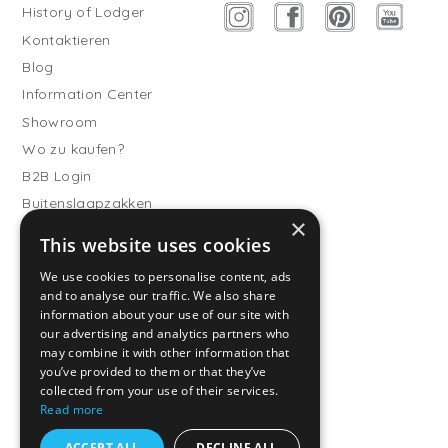
History of Lodger
Kontaktieren
Blog
Information Center
Showroom
Wo zu kaufen?
B2B Login
Buitenslaapzakken
×
Werde Vertriebspartner
This website uses cookies
Kundendienst
We use cookies to personalise content, ads
and to analyse our traffic. We also share
Häufig gestellte Fragen
information about your use of our site with
Versand & Lieferung
our advertising and analytics partners who
Rückgabe
may combine it with other information that
you’ve provided to them or that they’ve
Zahlungsarten
collected from your use of their services.
Allgemeine
Read more
Geschäftsbedingungen
ACCEPT ALL
DECLINE ALL