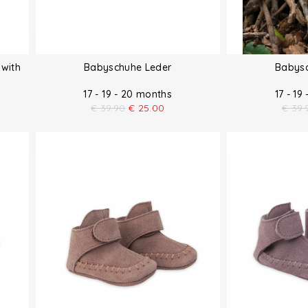
 with
Babyschuhe Leder
Babysc
17 - 19 - 20 months
17 - 19
€
39.90
€
25.00
€
39.