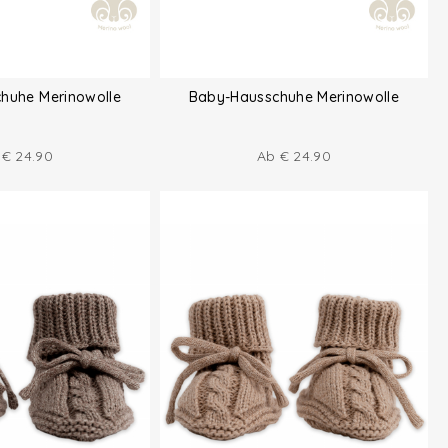
huhe Merinowolle
Baby-Hausschuhe Merinowolle
b
€
24.90
Ab
€
24.90