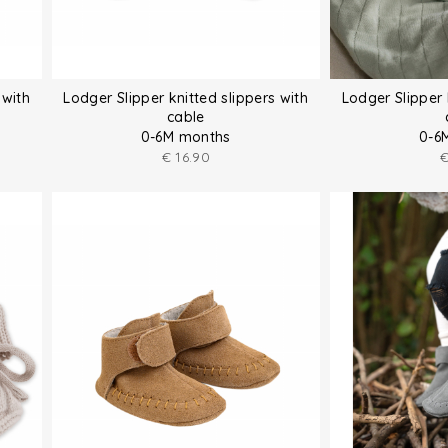
 with
Lodger Slipper knitted slippers with
Lodger Slipper 
cable
0-6M months
0-6
€
16.90