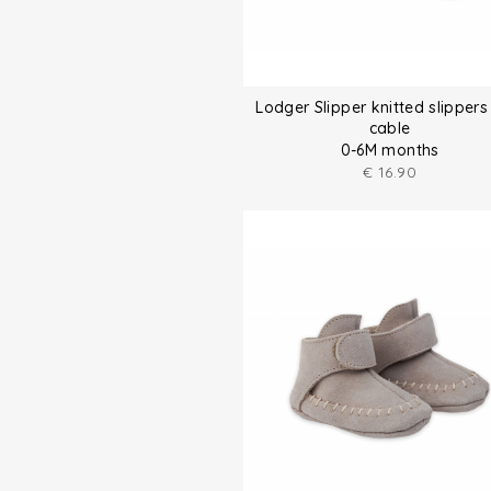
Lodger Slipper knitted slippers
cable
0-6M months
€
16.90