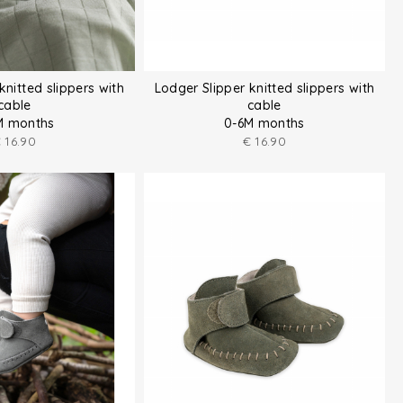
knitted slippers with
Lodger Slipper knitted slippers with
cable
cable
M months
0-6M months
€
16.90
€
16.90