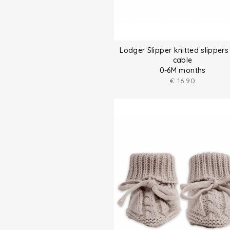
Lodger Slipper knitted slippers
cable
0-6M months
€
16.90