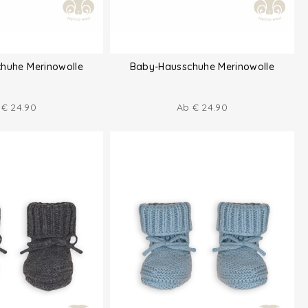
huhe Merinowolle
Baby-Hausschuhe Merinowolle
b
€
24.90
Ab
€
24.90