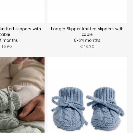
knitted slippers with
Lodger Slipper knitted slippers with
cable
cable
M months
0-6M months
€
16.90
€
16.90