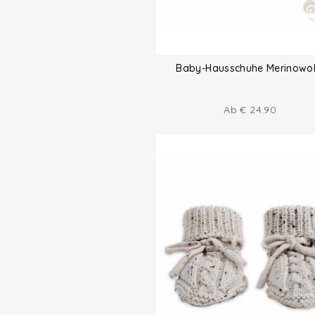
Baby-Hausschuhe Merinowol
Ab
€
24.90