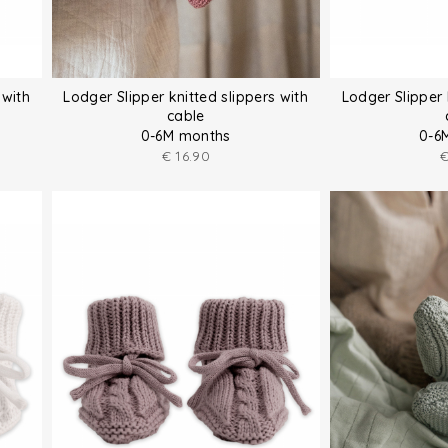
 with
Lodger Slipper knitted slippers with
Lodger Slipper 
cable
0-6M months
0-6
€
16.90