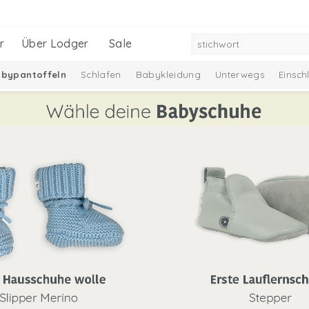
r
Über Lodger
Sale
bypantoffeln
Schlafen
Babykleidung
Unterwegs
Einsc
Neu
Ciumbelle Kollektion
Melange Collection
Taslon Col